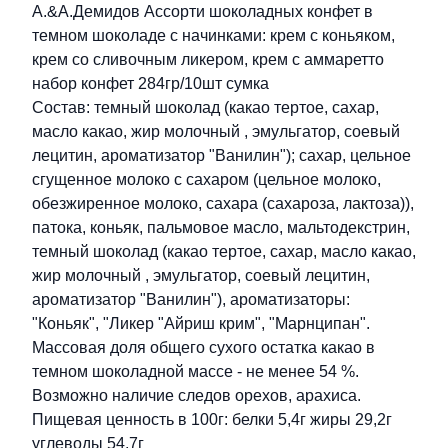
Описание
А.&А.Демидов Ассорти шоколадных конфет в
темном шоколаде с начинками: крем с коньяком,
крем со сливочным ликером, крем с аммаретто
набор конфет 284гр/10шт сумка
Состав: темный шоколад (какао тертое, сахар,
масло какао, жир молочный , эмульгатор, соевый
лецитин, ароматизатор "Ванилин"); сахар, цельное
сгущенное молоко с сахаром (цельное молоко,
обезжиренное молоко, сахара (сахароза, лактоза)),
патока, коньяк, пальмовое масло, мальтодекстрин,
темный шоколад (какао тертое, сахар, масло какао,
жир молочный , эмульгатор, соевый лецитин,
ароматизатор "Ванилин"), ароматизаторы:
"Коньяк", "Ликер "Айриш крим", "Марнципан".
Массовая доля общего сухого остатка какао в
темном шоколадной массе - не менее 54 %.
Возможно наличие следов орехов, арахиса.
Пищевая ценность в 100г: белки 5,4г жиры 29,2г
углеводы 54,7г