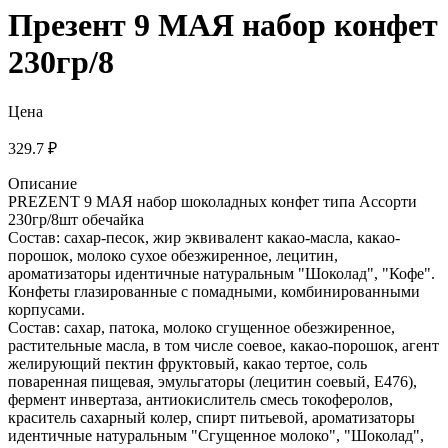
Презент 9 МАЯ набор конфет
230гр/8
Цена
329.7 ₽
Описание
PREZENT 9 МАЯ набор шоколадных конфет типа Ассорти
230гр/8шт обечайка
Состав: сахар-песок, жир эквивалент какао-масла, какао-
порошок, молоко сухое обезжиренное, лецитин,
ароматизаторы идентичные натуральным "Шоколад", "Кофе".
Конфеты глазированные с помадными, комбинированными
корпусами.
Состав: сахар, патока, молоко сгущенное обезжиренное,
растительные масла, в том числе соевое, какао-порошок, агент
желирующий пектин фруктовый, какао тертое, соль
поваренная пищевая, эмульгаторы (лецитин соевый, Е476),
фермент инвертаза, антиокислитель смесь токоферолов,
краситель сахарный колер, спирт питьевой, ароматизаторы
идентичные натуральным "Сгущенное молоко", "Шоколад",