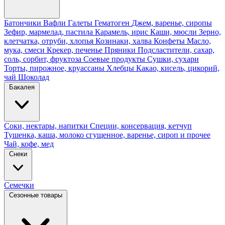
Батончики
Вафли
Галеты
Гематоген
Джем, варенье, сиропы
Зефир, мармелад, пастила
Карамель, ирис
Каши, мюсли
Зерно,
клетчатка, отруби, хлопья
Козинаки, халва
Конфеты
Масло,
мука, смеси
Крекер, печенье
Пряники
Подсластители, сахар,
соль, сорбит, фруктоза
Соевые продукты
Сушки, сухари
Торты, пирожное, круассаны
Хлебцы
Какао, кисель, цикорий,
чай
Шоколад
Бакалея
Соки, нектары, напитки
Специи, консервация, кетчуп
Тушенка, каша, молоко сгущенное, варенье, сироп и прочее
Чай, кофе, мед
Снеки
Семечки
Сезонные товары