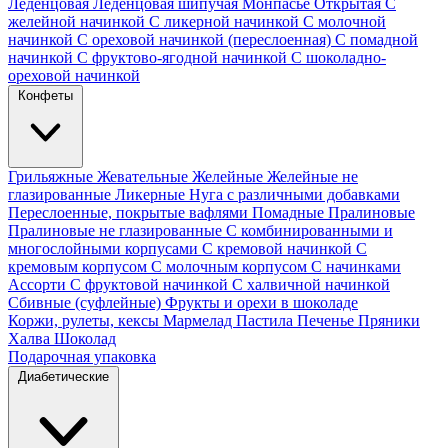
Леденцовая
Леденцовая шипучая
Монпасье
Открытая
С
желейной начинкой
С ликерной начинкой
С молочной
начинкой
С ореховой начинкой (переслоенная)
С помадной
начинкой
С фруктово-ягодной начинкой
С шоколадно-
ореховой начинкой
Конфеты
Грильяжные
Жевательные
Желейные
Желейные не
глазированные
Ликерные
Нуга с различными добавками
Переслоенные, покрытые вафлями
Помадные
Пралиновые
Пралиновые не глазированные
С комбинированными и
многослойными корпусами
С кремовой начинкой
С
кремовым корпусом
С молочным корпусом
С начинками
Ассорти
С фруктовой начинкой
С халвичной начинкой
Сбивные (суфлейные)
Фрукты и орехи в шоколаде
Коржи, рулеты, кексы
Мармелад
Пастила
Печенье
Пряники
Халва
Шоколад
Подарочная упаковка
Диабетические