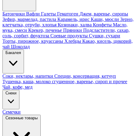
Батончики
Вафли
Галеты
Гематоген
Джем, варенье, сиропы
Зефир, мармелад, пастила
Карамель, ирис
Каши, мюсли
Зерно,
клетчатка, отруби, хлопья
Козинаки, халва
Конфеты
Масло,
мука, смеси
Крекер, печенье
Пряники
Подсластители, сахар,
соль, сорбит, фруктоза
Соевые продукты
Сушки, сухари
Торты, пирожное, круассаны
Хлебцы
Какао, кисель, цикорий,
чай
Шоколад
Бакалея
Соки, нектары, напитки
Специи, консервация, кетчуп
Тушенка, каша, молоко сгущенное, варенье, сироп и прочее
Чай, кофе, мед
Снеки
Семечки
Сезонные товары