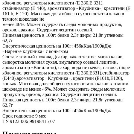
яблочное, регуляторы кислотности (Е 330,Е 331),
стабилизатор (Е 440), ароматизатор «Клубника», красители (Е
161 b, Е 120). Массовая доля общего сухого остатка какао в
темном шоколаде не
менее 46%. Может содержать следы молочных продуктов,
орехов, арахиса. Содержит лецитин соевый.
Пищевая ценность в 100г: белки 2,3г жиры 21,8г углеводы
62,7г
Энергетическая ценность на 100г: 456кКал/1909кДж
«Варенье клубника» с коньяком
Состав: темный шоколад (сахар, какао тертое, масло какао,
сыворотка молочная сухая, эмульгатор соевый лецитин,
ароматизатор «Ванилин»); сахар, вода питьевая, патока, пюре
яблочное, регуляторы кислотности (Е 330,Е331),стабилизатор
(Е440),ароматизатор «Клубника», красители (Е161b,Е120),
коньяк. Массовая доля общего сухого остатка какао в темном
шоколаде не менее 46%. Может содержать следы молочных
продуктов, орехов, арахиса. Содержит лецитин соевый.
Пищевая ценность в 100г: белки 2,3г жиры 21,8г углеводы
62,7г
Энергетическая ценность на 100г: 456кКал/1909кДж
Срок годности: 9 мес
ТУ 9123-006-99198415-07
Похожие товары