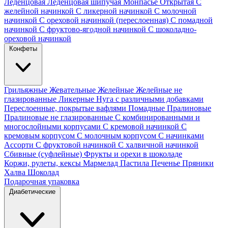
Леденцовая
Леденцовая шипучая
Монпасье
Открытая
С
желейной начинкой
С ликерной начинкой
С молочной
начинкой
С ореховой начинкой (переслоенная)
С помадной
начинкой
С фруктово-ягодной начинкой
С шоколадно-
ореховой начинкой
Конфеты
Грильяжные
Жевательные
Желейные
Желейные не
глазированные
Ликерные
Нуга с различными добавками
Переслоенные, покрытые вафлями
Помадные
Пралиновые
Пралиновые не глазированные
С комбинированными и
многослойными корпусами
С кремовой начинкой
С
кремовым корпусом
С молочным корпусом
С начинками
Ассорти
С фруктовой начинкой
С халвичной начинкой
Сбивные (суфлейные)
Фрукты и орехи в шоколаде
Коржи, рулеты, кексы
Мармелад
Пастила
Печенье
Пряники
Халва
Шоколад
Подарочная упаковка
Диабетические