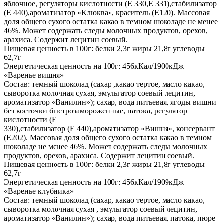
яблочное, регуляторы кислотности (Е 330,Е 331),стабилизатор
(Е 440),ароматизатор «Клюква», краситель (Е120). Массовая
доля общего сухого остатка какао в темном шоколаде не менее
46%. Может содержать следы молочных продуктов, орехов,
арахиса. Содержит лецитин соевый.
Пищевая ценность в 100г: белки 2,3г жиры 21,8г углеводы
62,7г
Энергетическая ценность на 100г: 456кКал/1900кДж
«Варенье вишня»
Состав: темный шоколад (сахар ,какао тертое, масло какао,
сыворотка молочная сухая, эмульгатор соевый лецитин,
ароматизатор «Ванилин»); сахар, вода питьевая, ягоды вишни
без косточки быстрозамороженные, патока, регулятор
кислотности (Е
330),стабилизатор (Е 440),ароматизатор «Вишня», консервант
(Е202). Массовая доля общего сухого остатка какао в темном
шоколаде не менее 46%. Может содержать следы молочных
продуктов, орехов, арахиса. Содержит лецитин соевый.
Пищевая ценность в 100г: белки 2,3г жиры 21,8г углеводы
62,7г
Энергетическая ценность на 100г: 456кКал/1909кДж
«Варенье клубника»
Состав: темный шоколад (сахар, какао тертое, масло какао,
сыворотка молочная сухая , эмульгатор соевый лецитин,
ароматизатор «Ванилин»); сахар, вода питьевая, патока, пюре