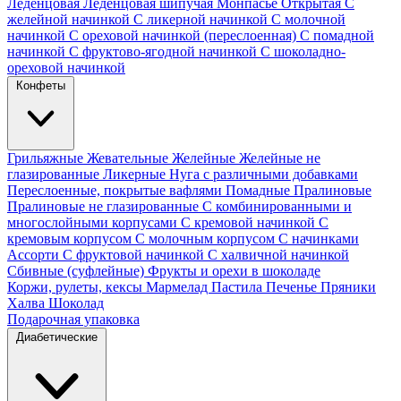
Леденцовая
Леденцовая шипучая
Монпасье
Открытая
С
желейной начинкой
С ликерной начинкой
С молочной
начинкой
С ореховой начинкой (переслоенная)
С помадной
начинкой
С фруктово-ягодной начинкой
С шоколадно-
ореховой начинкой
Конфеты
Грильяжные
Жевательные
Желейные
Желейные не
глазированные
Ликерные
Нуга с различными добавками
Переслоенные, покрытые вафлями
Помадные
Пралиновые
Пралиновые не глазированные
С комбинированными и
многослойными корпусами
С кремовой начинкой
С
кремовым корпусом
С молочным корпусом
С начинками
Ассорти
С фруктовой начинкой
С халвичной начинкой
Сбивные (суфлейные)
Фрукты и орехи в шоколаде
Коржи, рулеты, кексы
Мармелад
Пастила
Печенье
Пряники
Халва
Шоколад
Подарочная упаковка
Диабетические