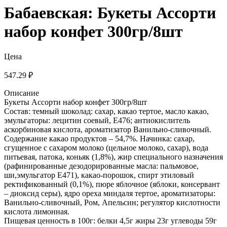
Бабаевская: Букеты Ассорти
набор конфет 300гр/8шт
Цена
547.29 ₽
Описание
Букеты Ассорти набор конфет 300гр/8шт
Состав: темный шоколад: сахар, какао тертое, масло какао,
эмульгаторы: лецитин соевый, Е476; антиокислитель
аскорбиновая кислота, ароматизатор Ванильно-сливочный.
Содержание какао продуктов – 54,7%. Начинка: сахар,
сгущенное с сахаром молоко (цельное молоко, сахар), вода
питьевая, патока, коньяк (1,8%), жир специального назначения
(рафинированные дезодорированные масла: пальмовое,
ши,эмульгатор Е471), какао-порошок, спирт этиловый
ректификованный (0,1%), пюре яблочное (яблоки, консервант
– диоксид серы), ядро ореха миндаля тертое, ароматизаторы:
Ванильно-сливочный, Ром, Апельсин; регулятор кислотности
кислота лимонная.
Пищевая ценность в 100г: белки 4,5г жиры 23г углеводы 59г