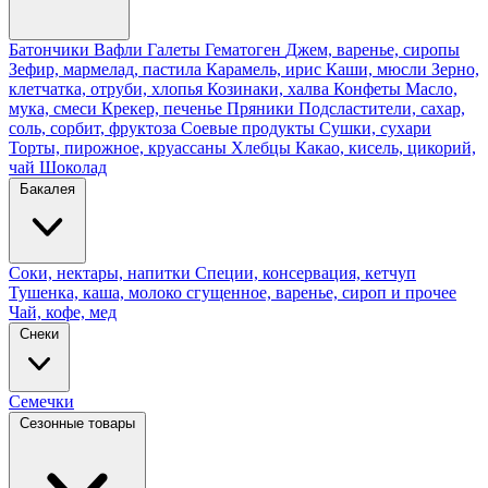
Батончики
Вафли
Галеты
Гематоген
Джем, варенье, сиропы
Зефир, мармелад, пастила
Карамель, ирис
Каши, мюсли
Зерно,
клетчатка, отруби, хлопья
Козинаки, халва
Конфеты
Масло,
мука, смеси
Крекер, печенье
Пряники
Подсластители, сахар,
соль, сорбит, фруктоза
Соевые продукты
Сушки, сухари
Торты, пирожное, круассаны
Хлебцы
Какао, кисель, цикорий,
чай
Шоколад
Бакалея
Соки, нектары, напитки
Специи, консервация, кетчуп
Тушенка, каша, молоко сгущенное, варенье, сироп и прочее
Чай, кофе, мед
Снеки
Семечки
Сезонные товары