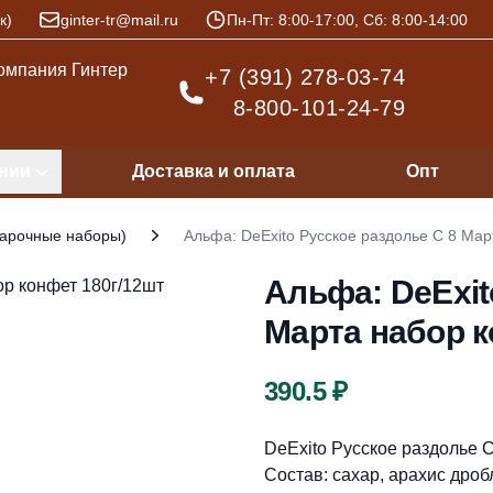
к)
ginter-tr@mail.ru
Пн-Пт: 8:00-17:00, Сб: 8:00-14:00
+7 (391) 278-03-74
8-800-101-24-79
нии
Доставка и оплата
Опт
арочные наборы)
Альфа: DeExito Русское раздолье С 8 Мар
Альфа: DeExit
Марта набор к
Цена
390.5 ₽
Описание
DeExito Русское раздолье 
Состав: сахар, арахис дро