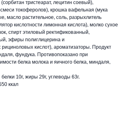
(сорбитан тристеарат, лецитин соевый),
 смеси токоферолов), крошка вафельная (мука
е, масло растительное, соль, разрыхлитель
лятор кислотности лимонная кислота), молко сухое
ок, спирт этиловый ректификованный,
ый, эфиры полиглицерина и
рициноловых кислот), ароматизаторы. Продукт
ндаля, фундука. Противопоказано при
мости белка молока и яичного белка, миндаля,
белки 10г, жиры 29г, углеводы 63г.
550 ккал