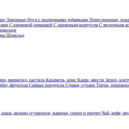
ные
Ликерные
Нуга с различными добавками
Переслоенные, по
сами
С кремовой начинкой
С кремовым корпусом
С молочным к
шоколаде
лва
Шоколад
фир, мармелад, пастила
Карамель, ирис
Каши, мюсли
Зерно, клет
рбит, фруктоза
Соевые продукты
Сушки, сухари
Торты, пирожно
 каша, молоко сгущенное, варенье, сироп и прочее
Чай, кофе, ме