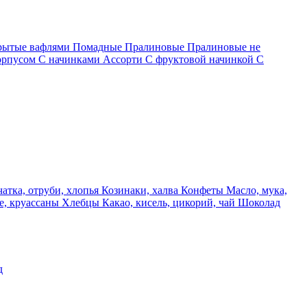
крытые вафлями
Помадные
Пралиновые
Пралиновые не
орпусом
С начинками Ассорти
С фруктовой начинкой
С
чатка, отруби, хлопья
Козинаки, халва
Конфеты
Масло, мука,
е, круассаны
Хлебцы
Какао, кисель, цикорий, чай
Шоколад
д