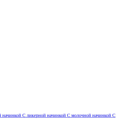
й начинкой
С ликерной начинкой
С молочной начинкой
С