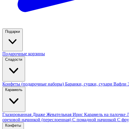
Подарки
Подарочные корзины
Сладости
Конфеты (подарочные наборы)
Баранки, сушки, сухари
Вафли
Карамель
Глазированная
Драже
Жевательная
Ирис
Карамель на палочке
ореховой начинкой (переслоенная)
С помадной начинкой
С фру
Конфеты