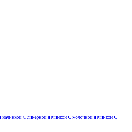
й начинкой
С ликерной начинкой
С молочной начинкой
С