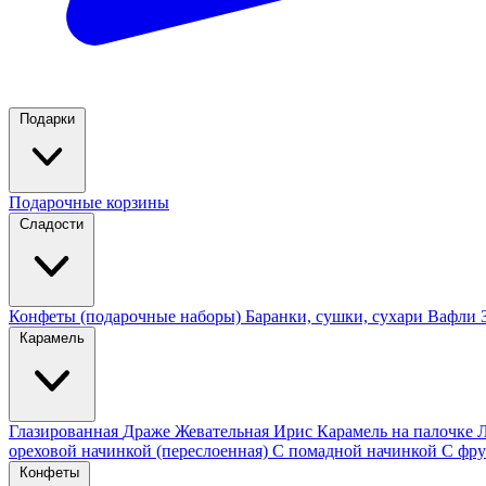
Подарки
Подарочные корзины
Сладости
Конфеты (подарочные наборы)
Баранки, сушки, сухари
Вафли
Карамель
Глазированная
Драже
Жевательная
Ирис
Карамель на палочке
ореховой начинкой (переслоенная)
С помадной начинкой
С фру
Конфеты