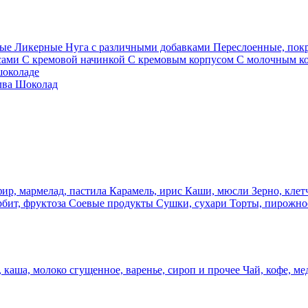
ные
Ликерные
Нуга с различными добавками
Переслоенные, по
сами
С кремовой начинкой
С кремовым корпусом
С молочным к
шоколаде
лва
Шоколад
фир, мармелад, пастила
Карамель, ирис
Каши, мюсли
Зерно, клет
рбит, фруктоза
Соевые продукты
Сушки, сухари
Торты, пирожно
 каша, молоко сгущенное, варенье, сироп и прочее
Чай, кофе, ме