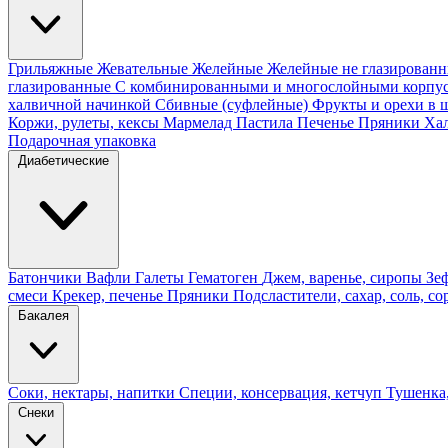
Грильяжные
Жевательные
Желейные
Желейные не глазирован
глазированные
С комбинированными и многослойными корпу
халвичной начинкой
Сбивные (суфлейные)
Фрукты и орехи в 
Коржи, рулеты, кексы
Мармелад
Пастила
Печенье
Пряники
Ха
Подарочная упаковка
Диабетические
Батончики
Вафли
Галеты
Гематоген
Джем, варенье, сиропы
Зе
смеси
Крекер, печенье
Пряники
Подсластители, сахар, соль, со
Бакалея
Соки, нектары, напитки
Специи, консервация, кетчуп
Тушенка,
Снеки