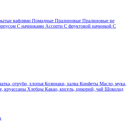
крытые вафлями
Помадные
Пралиновые
Пралиновые не
орпусом
С начинками Ассорти
С фруктовой начинкой
С
чатка, отруби, хлопья
Козинаки, халва
Конфеты
Масло, мука,
е, круассаны
Хлебцы
Какао, кисель, цикорий, чай
Шоколад
д