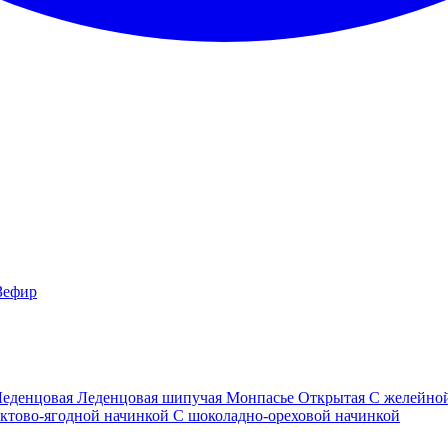
Зефир
Леденцовая
Леденцовая шипучая
Монпасье
Открытая
С желейно
ктово-ягодной начинкой
С шоколадно-ореховой начинкой