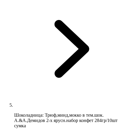
Шоколадница: Трюф,минд,мокко в тем.шок.
А.&А.Демидов 2-х ярусн.набор конфет 284гр/10шт
сумка