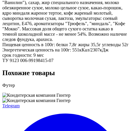
"Ванилин"), сахар, жир специального назначения, молоко
обезжиренное сухое, молоко цельное сухое, какао-порошок,
ядро миндаля жареное тертое, кофе жареный молотый,
сыворотка молочная сухая, лактоза, эмульгаторы: соевый
лецитин, Е476, ароматизаторы "Трюфель", "миндаль", "Кофе
"Мокко". Массовая доля общего сухого остатка какао в
темной шоколадной массе - не менее 54%. Возможно наличие
следов фундука, арахиса.
Пищевая ценность в 100г: белки 7,8г жиры 35,5г углеводы 52г
Энергетическая ценность на 100г: 551кКал/2307кДж
срок годности: 9 мес
ТУ 9123 006-99198415-07
Похожие товары
Футер
Telegram