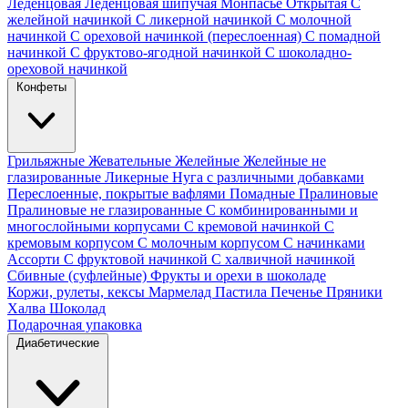
Леденцовая
Леденцовая шипучая
Монпасье
Открытая
С
желейной начинкой
С ликерной начинкой
С молочной
начинкой
С ореховой начинкой (переслоенная)
С помадной
начинкой
С фруктово-ягодной начинкой
С шоколадно-
ореховой начинкой
Конфеты
Грильяжные
Жевательные
Желейные
Желейные не
глазированные
Ликерные
Нуга с различными добавками
Переслоенные, покрытые вафлями
Помадные
Пралиновые
Пралиновые не глазированные
С комбинированными и
многослойными корпусами
С кремовой начинкой
С
кремовым корпусом
С молочным корпусом
С начинками
Ассорти
С фруктовой начинкой
С халвичной начинкой
Сбивные (суфлейные)
Фрукты и орехи в шоколаде
Коржи, рулеты, кексы
Мармелад
Пастила
Печенье
Пряники
Халва
Шоколад
Подарочная упаковка
Диабетические