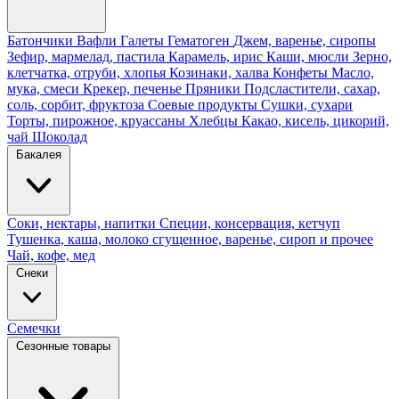
Батончики
Вафли
Галеты
Гематоген
Джем, варенье, сиропы
Зефир, мармелад, пастила
Карамель, ирис
Каши, мюсли
Зерно,
клетчатка, отруби, хлопья
Козинаки, халва
Конфеты
Масло,
мука, смеси
Крекер, печенье
Пряники
Подсластители, сахар,
соль, сорбит, фруктоза
Соевые продукты
Сушки, сухари
Торты, пирожное, круассаны
Хлебцы
Какао, кисель, цикорий,
чай
Шоколад
Бакалея
Соки, нектары, напитки
Специи, консервация, кетчуп
Тушенка, каша, молоко сгущенное, варенье, сироп и прочее
Чай, кофе, мед
Снеки
Семечки
Сезонные товары