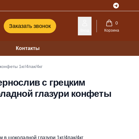
Telegram
0
Заказать звонок
Вход
Корзина
Контакты
конфеты 1кг/4пак/4кг
ернослив с грецким
оладной глазури конфеты
 в шоколадной глазури 1кг/4пак/4кг