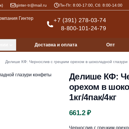
к)
ginter-tr@mail.ru
Пн-Пт: 8:00-17:00, Сб: 8:00-14:00
+7 (391) 278-03-74
8-800-101-24-79
нии
Доставка и оплата
Опт
Делише КФ: Чернослив с грецким орехом в шоколадной глазури 
Делише КФ: Ч
орехом в шок
1кг/4пак/4кг
Цена
661.2 ₽
Описание
Чернослив с грецким орехом