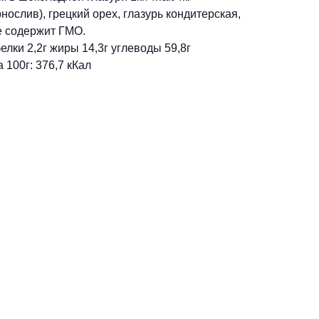
нослив), грецкий орех, глазурь кондитерская,
е содержит ГМО.
елки 2,2г жиры 14,3г углеводы 59,8г
 100г: 376,7 кКал