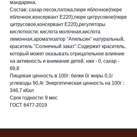
мандарина.
Состав: сахар-песок,патока,пюре яблочное(пюре
яблочное,консервант Е220),пюре цитрусовое(пюре
цитрусовое,консервант Е220),регуляторы
кислотности: кислота молочная,кислота
лимонная,ароматизатор "Апельсин" натуральный,
краситель "Солнечный закат".Содержит краситель,
который может оказывать отрицательное влияние
на активность и внимание детей. нжк - 0, сахар -
68,8
Пищевая ценность в 100г: белки 0г жиры 0,1г
углеводы 90,4г Энергетическая ценность на 100г :
346,7 кКал
Срок годности: 9 мес
ГОСТ 6477-2019
Футер