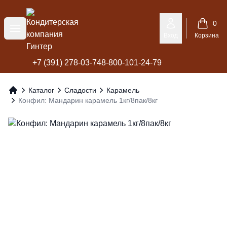
Кондитерская компания Гинтер
0
Меню
Вход
Корзина
+7 (391) 278-03-74
8-800-101-24-79
Каталог
Сладости
Карамель
Главная
Конфил: Мандарин карамель 1кг/8пак/8кг