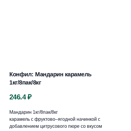
Конфил: Мандарин карамель
1кг/8пак/8кг
Цена
246.4 ₽
Описание
Мандарин 1кг/8пак/8кг
карамель с фруктово–ягодной начинкой с
добавлением цитрусового пюре со вкусом