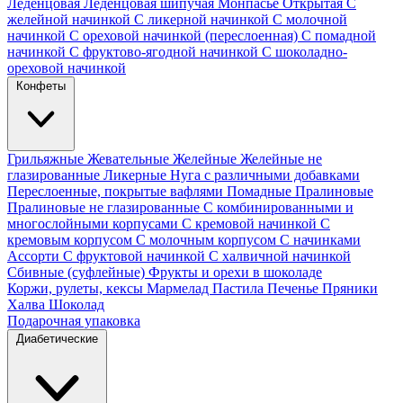
Леденцовая
Леденцовая шипучая
Монпасье
Открытая
С
желейной начинкой
С ликерной начинкой
С молочной
начинкой
С ореховой начинкой (переслоенная)
С помадной
начинкой
С фруктово-ягодной начинкой
С шоколадно-
ореховой начинкой
Конфеты
Грильяжные
Жевательные
Желейные
Желейные не
глазированные
Ликерные
Нуга с различными добавками
Переслоенные, покрытые вафлями
Помадные
Пралиновые
Пралиновые не глазированные
С комбинированными и
многослойными корпусами
С кремовой начинкой
С
кремовым корпусом
С молочным корпусом
С начинками
Ассорти
С фруктовой начинкой
С халвичной начинкой
Сбивные (суфлейные)
Фрукты и орехи в шоколаде
Коржи, рулеты, кексы
Мармелад
Пастила
Печенье
Пряники
Халва
Шоколад
Подарочная упаковка
Диабетические