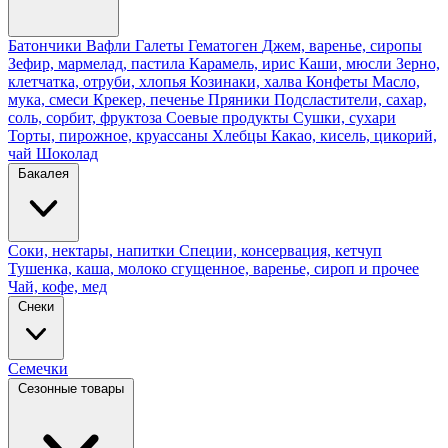
Батончики
Вафли
Галеты
Гематоген
Джем, варенье, сиропы
Зефир, мармелад, пастила
Карамель, ирис
Каши, мюсли
Зерно,
клетчатка, отруби, хлопья
Козинаки, халва
Конфеты
Масло,
мука, смеси
Крекер, печенье
Пряники
Подсластители, сахар,
соль, сорбит, фруктоза
Соевые продукты
Сушки, сухари
Торты, пирожное, круассаны
Хлебцы
Какао, кисель, цикорий,
чай
Шоколад
Бакалея
Соки, нектары, напитки
Специи, консервация, кетчуп
Тушенка, каша, молоко сгущенное, варенье, сироп и прочее
Чай, кофе, мед
Снеки
Семечки
Сезонные товары