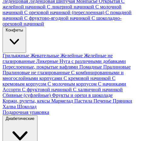
Леденцовая
Леденцовая шипучая
Монпасье
Открытая
С
желейной начинкой
С ликерной начинкой
С молочной
начинкой
С ореховой начинкой (переслоенная)
С помадной
начинкой
С фруктово-ягодной начинкой
С шоколадно-
ореховой начинкой
Конфеты
Грильяжные
Жевательные
Желейные
Желейные не
глазированные
Ликерные
Нуга с различными добавками
Переслоенные, покрытые вафлями
Помадные
Пралиновые
Пралиновые не глазированные
С комбинированными и
многослойными корпусами
С кремовой начинкой
С
кремовым корпусом
С молочным корпусом
С начинками
Ассорти
С фруктовой начинкой
С халвичной начинкой
Сбивные (суфлейные)
Фрукты и орехи в шоколаде
Коржи, рулеты, кексы
Мармелад
Пастила
Печенье
Пряники
Халва
Шоколад
Подарочная упаковка
Диабетические