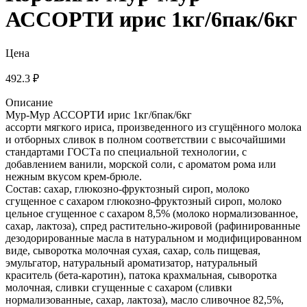
АССОРТИ ирис 1кг/6пак/6кг
Цена
492.3 ₽
Описание
Мур-Мур АССОРТИ ирис 1кг/6пак/6кг
ассорти мягкого ириса, произведенного из сгущённого молока
и отборных сливок в полном соответствии с высочайшими
стандартами ГОСТа по специальной технологии, с
добавлением ванили, морской соли, с ароматом рома или
нежным вкусом крем-брюле.
Состав: сахар, глюкозно-фруктозный сироп, молоко
сгущенное с сахаром глюкозно-фруктозный сироп, молоко
цельное сгущенное с сахаром 8,5% (молоко нормализованное,
сахар, лактоза), спред растительно-жировой (рафинированные
дезодорированные масла в натуральном и модифицированном
виде, сыворотка молочная сухая, сахар, соль пищевая,
эмульгатор, натуральный ароматизатор, натуральный
краситель (бета-каротин), патока крахмальная, сыворотка
молочная, сливки сгущенные с сахаром (сливки
нормализованные, сахар, лактоза), масло сливочное 82,5%,