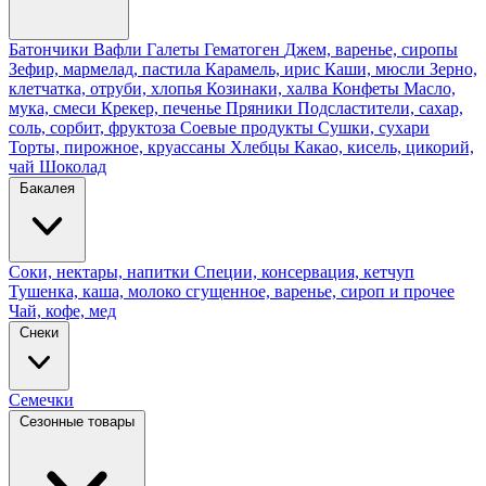
Батончики
Вафли
Галеты
Гематоген
Джем, варенье, сиропы
Зефир, мармелад, пастила
Карамель, ирис
Каши, мюсли
Зерно,
клетчатка, отруби, хлопья
Козинаки, халва
Конфеты
Масло,
мука, смеси
Крекер, печенье
Пряники
Подсластители, сахар,
соль, сорбит, фруктоза
Соевые продукты
Сушки, сухари
Торты, пирожное, круассаны
Хлебцы
Какао, кисель, цикорий,
чай
Шоколад
Бакалея
Соки, нектары, напитки
Специи, консервация, кетчуп
Тушенка, каша, молоко сгущенное, варенье, сироп и прочее
Чай, кофе, мед
Снеки
Семечки
Сезонные товары