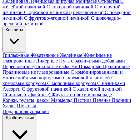
Леденцовая
Леденцовая шипучая
Монпасье
Открытая
С
желейной начинкой
С ликерной начинкой
С молочной
начинкой
С ореховой начинкой (переслоенная)
С помадной
начинкой
С фруктово-ягодной начинкой
С шоколадно-
ореховой начинкой
Конфеты
Грильяжные
Жевательные
Желейные
Желейные не
глазированные
Ликерные
Нуга с различными добавками
Переслоенные, покрытые вафлями
Помадные
Пралиновые
Пралиновые не глазированные
С комбинированными и
многослойными корпусами
С кремовой начинкой
С
кремовым корпусом
С молочным корпусом
С начинками
Ассорти
С фруктовой начинкой
С халвичной начинкой
Сбивные (суфлейные)
Фрукты и орехи в шоколаде
Коржи, рулеты, кексы
Мармелад
Пастила
Печенье
Пряники
Халва
Шоколад
Подарочная упаковка
Диабетические