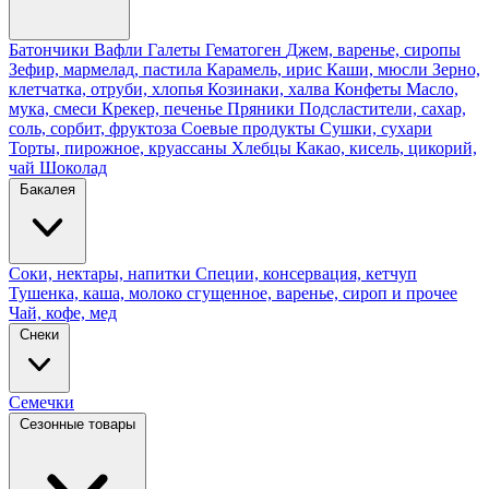
Батончики
Вафли
Галеты
Гематоген
Джем, варенье, сиропы
Зефир, мармелад, пастила
Карамель, ирис
Каши, мюсли
Зерно,
клетчатка, отруби, хлопья
Козинаки, халва
Конфеты
Масло,
мука, смеси
Крекер, печенье
Пряники
Подсластители, сахар,
соль, сорбит, фруктоза
Соевые продукты
Сушки, сухари
Торты, пирожное, круассаны
Хлебцы
Какао, кисель, цикорий,
чай
Шоколад
Бакалея
Соки, нектары, напитки
Специи, консервация, кетчуп
Тушенка, каша, молоко сгущенное, варенье, сироп и прочее
Чай, кофе, мед
Снеки
Семечки
Сезонные товары