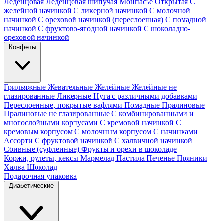
Леденцовая
Леденцовая шипучая
Монпасье
Открытая
С
желейной начинкой
С ликерной начинкой
С молочной
начинкой
С ореховой начинкой (переслоенная)
С помадной
начинкой
С фруктово-ягодной начинкой
С шоколадно-
ореховой начинкой
Конфеты
Грильяжные
Жевательные
Желейные
Желейные не
глазированные
Ликерные
Нуга с различными добавками
Переслоенные, покрытые вафлями
Помадные
Пралиновые
Пралиновые не глазированные
С комбинированными и
многослойными корпусами
С кремовой начинкой
С
кремовым корпусом
С молочным корпусом
С начинками
Ассорти
С фруктовой начинкой
С халвичной начинкой
Сбивные (суфлейные)
Фрукты и орехи в шоколаде
Коржи, рулеты, кексы
Мармелад
Пастила
Печенье
Пряники
Халва
Шоколад
Подарочная упаковка
Диабетические