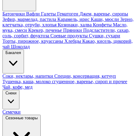
Батончики
Вафли
Галеты
Гематоген
Джем, варенье, сиропы
Зефир, мармелад, пастила
Карамель, ирис
Каши, мюсли
Зерно,
клетчатка, отруби, хлопья
Козинаки, халва
Конфеты
Масло,
мука, смеси
Крекер, печенье
Пряники
Подсластители, сахар,
соль, сорбит, фруктоза
Соевые продукты
Сушки, сухари
Торты, пирожное, круассаны
Хлебцы
Какао, кисель, цикорий,
чай
Шоколад
Бакалея
Соки, нектары, напитки
Специи, консервация, кетчуп
Тушенка, каша, молоко сгущенное, варенье, сироп и прочее
Чай, кофе, мед
Снеки
Семечки
Сезонные товары