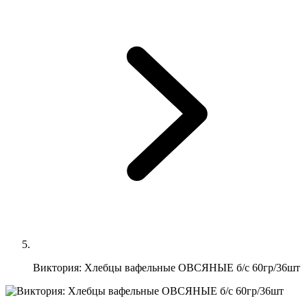
Виктория: Хлебцы вафельные ОВСЯНЫЕ б/с 60гр/36шт