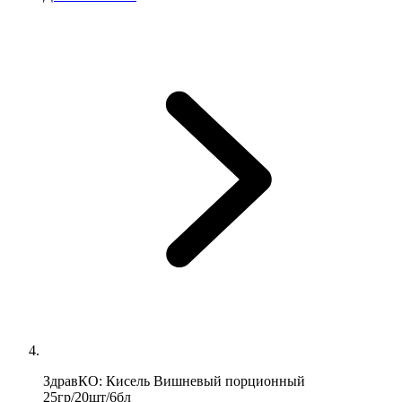
ЗдравКО: Кисель Вишневый порционный
25гр/20шт/6бл