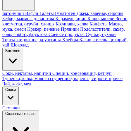
Батончики
Вафли
Галеты
Гематоген
Джем, варенье, сиропы
Зефир, мармелад, пастила
Карамель, ирис
Каши, мюсли
Зерно,
клетчатка, отруби, хлопья
Козинаки, халва
Конфеты
Масло,
мука, смеси
Крекер, печенье
Пряники
Подсластители, сахар,
соль, сорбит, фруктоза
Соевые продукты
Сушки, сухари
Торты, пирожное, круассаны
Хлебцы
Какао, кисель, цикорий,
чай
Шоколад
Бакалея
Соки, нектары, напитки
Специи, консервация, кетчуп
Тушенка, каша, молоко сгущенное, варенье, сироп и прочее
Чай, кофе, мед
Снеки
Семечки
Сезонные товары