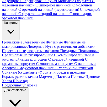
Леденцовая
Леденцовая шипучая
Монпасье
Открытая
С
желейной начинкой
С ликерной начинкой
С молочной
начинкой
С ореховой начинкой (переслоенная)
С помадной
начинкой
С фруктово-ягодной начинкой
С шоколадно-
ореховой начинкой
Конфеты
Грильяжные
Жевательные
Желейные
Желейные не
глазированные
Ликерные
Нуга с различными добавками
Переслоенные, покрытые вафлями
Помадные
Пралиновые
Пралиновые не глазированные
С комбинированными и
многослойными корпусами
С кремовой начинкой
С
кремовым корпусом
С молочным корпусом
С начинками
Ассорти
С фруктовой начинкой
С халвичной начинкой
Сбивные (суфлейные)
Фрукты и орехи в шоколаде
Коржи, рулеты, кексы
Мармелад
Пастила
Печенье
Пряники
Халва
Шоколад
Подарочная упаковка
Диабетические