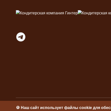
Футер
Telegram
🍪 Наш сайт использует файлы cookie для обе
ИП Гинтер Л.А. © 2026
ИНН 246600268234
ОГ