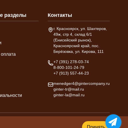
е разделы
Контакты
Адрес склада
г. Красноярск, ул. Шахтеров,
49ж, стр 4, склад 6/1
(Енисейский рынок),
и
Красноярский край, пос.
Берёзовка, ул. Кирова, 111
 оплата
Телефон
+7 (391) 278-03-74
8-800-101-24-79
+7 (913) 557-44-23
Email
menedger4@gintercompany.ru
ginter-tr@mail.ru
ginter-la@mail.ru
иальности
Создание и продвижение -
ombm.ru
Принять