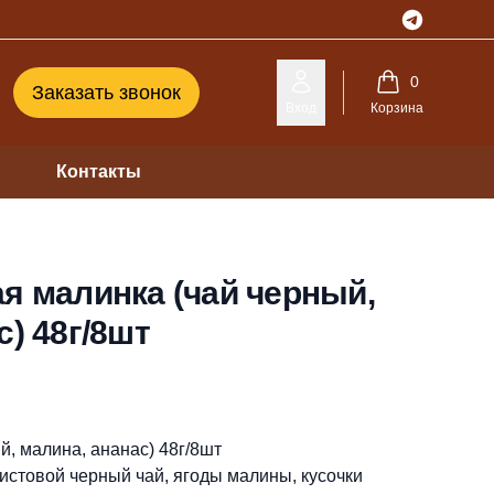
Telegram
0
Заказать звонок
Вход
Корзина
Контакты
я малинка (чай черный,
с) 48г/8шт
й, малина, ананас) 48г/8шт
истовой черный чай, ягоды малины, кусочки