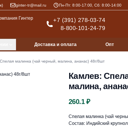
к)
ginter-tr@mail.ru
Пн-Пт: 8:00-17:00, Сб: 8:00-14:00
+7 (391) 278-03-74
8-800-101-24-79
нии
Доставка и оплата
Опт
Спелая малинка (чай черный, малина, ананас) 48г/8шт
Камлев: Спела
малина, анана
Цена
260.1 ₽
Описание
Спелая малинка (чай черны
Состав: Индийский крупнол