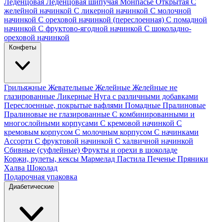
Леденцовая
Леденцовая шипучая
Монпасье
Открытая
С
желейной начинкой
С ликерной начинкой
С молочной
начинкой
С ореховой начинкой (переслоенная)
С помадной
начинкой
С фруктово-ягодной начинкой
С шоколадно-
ореховой начинкой
Конфеты
Грильяжные
Жевательные
Желейные
Желейные не
глазированные
Ликерные
Нуга с различными добавками
Переслоенные, покрытые вафлями
Помадные
Пралиновые
Пралиновые не глазированные
С комбинированными и
многослойными корпусами
С кремовой начинкой
С
кремовым корпусом
С молочным корпусом
С начинками
Ассорти
С фруктовой начинкой
С халвичной начинкой
Сбивные (суфлейные)
Фрукты и орехи в шоколаде
Коржи, рулеты, кексы
Мармелад
Пастила
Печенье
Пряники
Халва
Шоколад
Подарочная упаковка
Диабетические