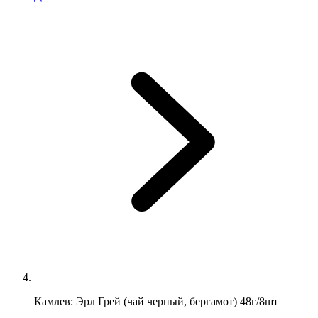
Камлев: Эрл Грей (чай черный, бергамот) 48г/8шт