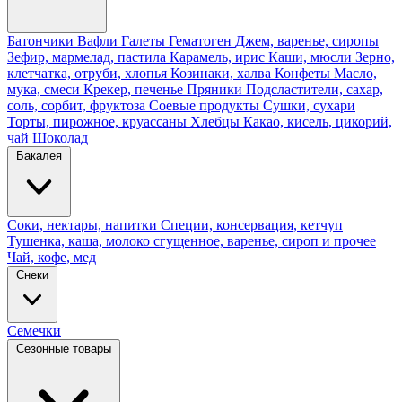
Батончики
Вафли
Галеты
Гематоген
Джем, варенье, сиропы
Зефир, мармелад, пастила
Карамель, ирис
Каши, мюсли
Зерно,
клетчатка, отруби, хлопья
Козинаки, халва
Конфеты
Масло,
мука, смеси
Крекер, печенье
Пряники
Подсластители, сахар,
соль, сорбит, фруктоза
Соевые продукты
Сушки, сухари
Торты, пирожное, круассаны
Хлебцы
Какао, кисель, цикорий,
чай
Шоколад
Бакалея
Соки, нектары, напитки
Специи, консервация, кетчуп
Тушенка, каша, молоко сгущенное, варенье, сироп и прочее
Чай, кофе, мед
Снеки
Семечки
Сезонные товары