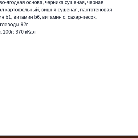
во-ягодная основа, черника сушеная, черная
ал картофельный, вишня сушеная, пантотеновая
н b1, витамин b6, витамин c, сахар-песок.
углеводы 92г
 100г: 370 кКал