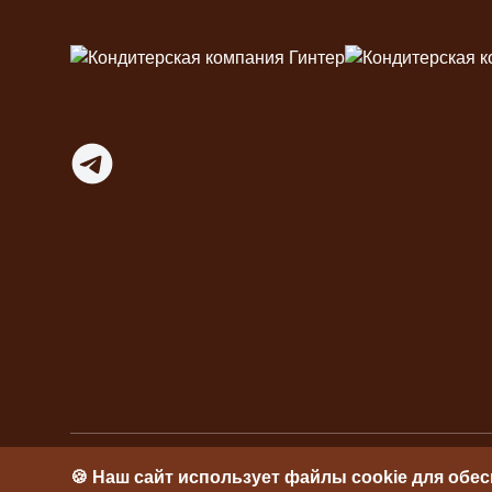
Футер
Telegram
🍪 Наш сайт использует файлы cookie для обе
ИП Гинтер Л.А. © 2026
ИНН 246600268234
ОГ