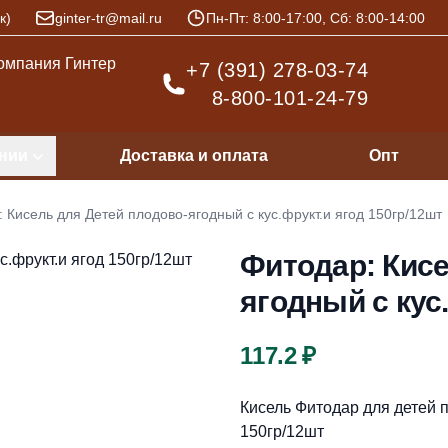
к)
ginter-tr@mail.ru
Пн-Пт: 8:00-17:00, Сб: 8:00-14:00
+7 (391) 278-03-74
8-800-101-24-79
нии
Доставка и оплата
Опт
 Кисель для Детей плодово-ягодный с кус.фрукт.и ягод 150гр/12шт
Фитодар: Кисе
ягодный с кус
Цена
117.2 ₽
Описание
Кисель Фитодар для детей 
150гр/12шт