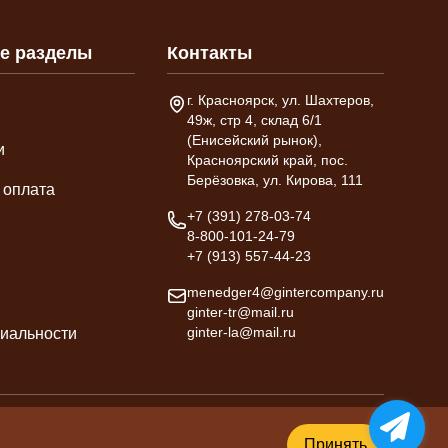
е разделы
Контакты
Адрес склада
г. Красноярск, ул. Шахтеров,
49ж, стр 4, склад 6/1
(Енисейский рынок),
и
Красноярский край, пос.
Берёзовка, ул. Кирова, 111
 оплата
Телефон
+7 (391) 278-03-74
8-800-101-24-79
+7 (913) 557-44-23
Email
menedger4@gintercompany.ru
ginter-tr@mail.ru
ginter-la@mail.ru
иальности
Создание и продвижение -
ombm.ru
Принять