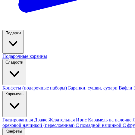
Подарки
Подарочные корзины
Сладости
Конфеты (подарочные наборы)
Баранки, сушки, сухари
Вафли
Карамель
Глазированная
Драже
Жевательная
Ирис
Карамель на палочке
ореховой начинкой (переслоенная)
С помадной начинкой
С фру
Конфеты