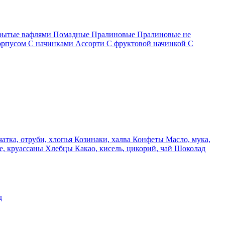
крытые вафлями
Помадные
Пралиновые
Пралиновые не
орпусом
С начинками Ассорти
С фруктовой начинкой
С
чатка, отруби, хлопья
Козинаки, халва
Конфеты
Масло, мука,
е, круассаны
Хлебцы
Какао, кисель, цикорий, чай
Шоколад
д