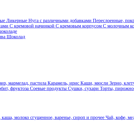
ные
Ликерные
Нуга с различными добавками
Переслоенные, по
сами
С кремовой начинкой
С кремовым корпусом
С молочным к
шоколаде
лва
Шоколад
фир, мармелад, пастила
Карамель, ирис
Каши, мюсли
Зерно, клет
рбит, фруктоза
Соевые продукты
Сушки, сухари
Торты, пирожно
 каша, молоко сгущенное, варенье, сироп и прочее
Чай, кофе, ме