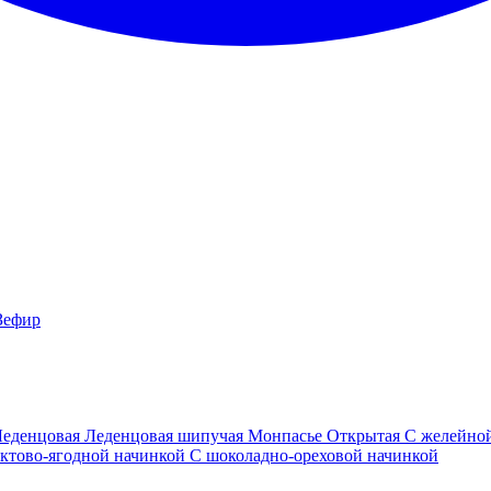
Зефир
Леденцовая
Леденцовая шипучая
Монпасье
Открытая
С желейно
ктово-ягодной начинкой
С шоколадно-ореховой начинкой