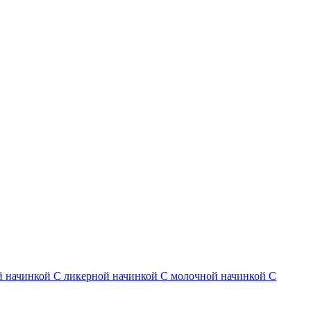
й начинкой
С ликерной начинкой
С молочной начинкой
С