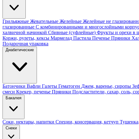
Грильяжные
Жевательные
Желейные
Желейные не глазирован
глазированные
С комбинированными и многослойными корпу
халвичной начинкой
Сбивные (суфлейные)
Фрукты и орехи в 
Коржи, рулеты, кексы
Мармелад
Пастила
Печенье
Пряники
Ха
Подарочная упаковка
Диабетические
Батончики
Вафли
Галеты
Гематоген
Джем, варенье, сиропы
Зе
смеси
Крекер, печенье
Пряники
Подсластители, сахар, соль, со
Бакалея
Соки, нектары, напитки
Специи, консервация, кетчуп
Тушенка,
Снеки