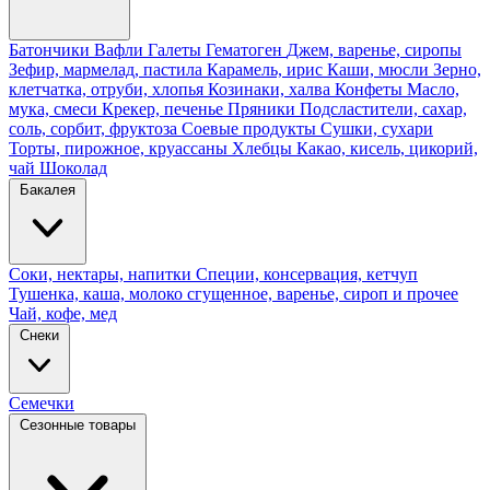
Батончики
Вафли
Галеты
Гематоген
Джем, варенье, сиропы
Зефир, мармелад, пастила
Карамель, ирис
Каши, мюсли
Зерно,
клетчатка, отруби, хлопья
Козинаки, халва
Конфеты
Масло,
мука, смеси
Крекер, печенье
Пряники
Подсластители, сахар,
соль, сорбит, фруктоза
Соевые продукты
Сушки, сухари
Торты, пирожное, круассаны
Хлебцы
Какао, кисель, цикорий,
чай
Шоколад
Бакалея
Соки, нектары, напитки
Специи, консервация, кетчуп
Тушенка, каша, молоко сгущенное, варенье, сироп и прочее
Чай, кофе, мед
Снеки
Семечки
Сезонные товары