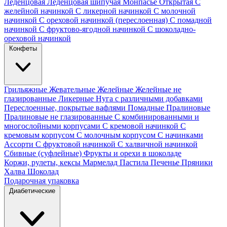
Леденцовая
Леденцовая шипучая
Монпасье
Открытая
С
желейной начинкой
С ликерной начинкой
С молочной
начинкой
С ореховой начинкой (переслоенная)
С помадной
начинкой
С фруктово-ягодной начинкой
С шоколадно-
ореховой начинкой
Конфеты
Грильяжные
Жевательные
Желейные
Желейные не
глазированные
Ликерные
Нуга с различными добавками
Переслоенные, покрытые вафлями
Помадные
Пралиновые
Пралиновые не глазированные
С комбинированными и
многослойными корпусами
С кремовой начинкой
С
кремовым корпусом
С молочным корпусом
С начинками
Ассорти
С фруктовой начинкой
С халвичной начинкой
Сбивные (суфлейные)
Фрукты и орехи в шоколаде
Коржи, рулеты, кексы
Мармелад
Пастила
Печенье
Пряники
Халва
Шоколад
Подарочная упаковка
Диабетические