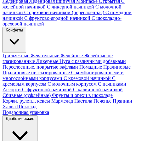
Леденцовая
Леденцовая шипучая
Монпасье
Открытая
С
желейной начинкой
С ликерной начинкой
С молочной
начинкой
С ореховой начинкой (переслоенная)
С помадной
начинкой
С фруктово-ягодной начинкой
С шоколадно-
ореховой начинкой
Конфеты
Грильяжные
Жевательные
Желейные
Желейные не
глазированные
Ликерные
Нуга с различными добавками
Переслоенные, покрытые вафлями
Помадные
Пралиновые
Пралиновые не глазированные
С комбинированными и
многослойными корпусами
С кремовой начинкой
С
кремовым корпусом
С молочным корпусом
С начинками
Ассорти
С фруктовой начинкой
С халвичной начинкой
Сбивные (суфлейные)
Фрукты и орехи в шоколаде
Коржи, рулеты, кексы
Мармелад
Пастила
Печенье
Пряники
Халва
Шоколад
Подарочная упаковка
Диабетические