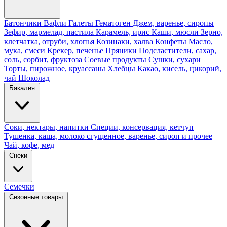
Батончики
Вафли
Галеты
Гематоген
Джем, варенье, сиропы
Зефир, мармелад, пастила
Карамель, ирис
Каши, мюсли
Зерно,
клетчатка, отруби, хлопья
Козинаки, халва
Конфеты
Масло,
мука, смеси
Крекер, печенье
Пряники
Подсластители, сахар,
соль, сорбит, фруктоза
Соевые продукты
Сушки, сухари
Торты, пирожное, круассаны
Хлебцы
Какао, кисель, цикорий,
чай
Шоколад
Бакалея
Соки, нектары, напитки
Специи, консервация, кетчуп
Тушенка, каша, молоко сгущенное, варенье, сироп и прочее
Чай, кофе, мед
Снеки
Семечки
Сезонные товары