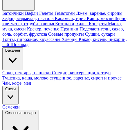
Батончики
Вафли
Галеты
Гематоген
Джем, варенье, сиропы
Зефир, мармелад, пастила
Карамель, ирис
Каши, мюсли
Зерно,
клетчатка, отруби, хлопья
Козинаки, халва
Конфеты
Масло,
мука, смеси
Крекер, печенье
Пряники
Подсластители, сахар,
соль, сорбит, фруктоза
Соевые продукты
Сушки, сухари
Торты, пирожное, круассаны
Хлебцы
Какао, кисель, цикорий,
чай
Шоколад
Бакалея
Соки, нектары, напитки
Специи, консервация, кетчуп
Тушенка, каша, молоко сгущенное, варенье, сироп и прочее
Чай, кофе, мед
Снеки
Семечки
Сезонные товары