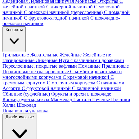
Леденцовая
Леденцовая шипучая
Монпасье
Открытая
С
желейной начинкой
С ликерной начинкой
С молочной
начинкой
С ореховой начинкой (переслоенная)
С помадной
начинкой
С фруктово-ягодной начинкой
С шоколадно-
ореховой начинкой
Конфеты
Грильяжные
Жевательные
Желейные
Желейные не
глазированные
Ликерные
Нуга с различными добавками
Переслоенные, покрытые вафлями
Помадные
Пралиновые
Пралиновые не глазированные
С комбинированными и
многослойными корпусами
С кремовой начинкой
С
кремовым корпусом
С молочным корпусом
С начинками
Ассорти
С фруктовой начинкой
С халвичной начинкой
Сбивные (суфлейные)
Фрукты и орехи в шоколаде
Коржи, рулеты, кексы
Мармелад
Пастила
Печенье
Пряники
Халва
Шоколад
Подарочная упаковка
Диабетические