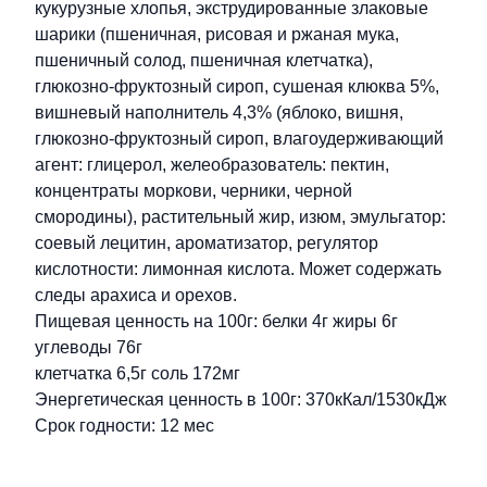
кукурузные хлопья, экструдированные злаковые
шарики (пшеничная, рисовая и ржаная мука,
пшеничный солод, пшеничная клетчатка),
глюкозно-фруктозный сироп, сушеная клюква 5%,
вишневый наполнитель 4,3% (яблоко, вишня,
глюкозно-фруктозный сироп, влагоудерживающий
агент: глицерол, желеобразователь: пектин,
концентраты моркови, черники, черной
смородины), растительный жир, изюм, эмульгатор:
соевый лецитин, ароматизатор, регулятор
кислотности: лимонная кислота. Может содержать
следы арахиса и орехов.
Пищевая ценность на 100г: белки 4г жиры 6г
углеводы 76г
клетчатка 6,5г соль 172мг
Энергетическая ценность в 100г: 370кКал/1530кДж
Срок годности: 12 мес