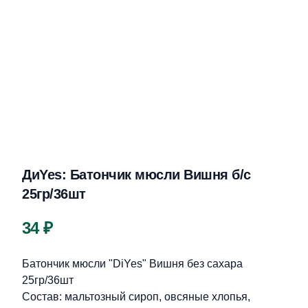
ДиYes: Батончик мюсли Вишня б/с
25гр/36шт
Цена
34 ₽
Описание
Батончик мюсли "DiYes" Вишня без сахара
25гр/36шт
Состав: мальтозный сироп, овсяные хлопья,