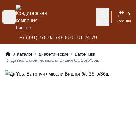
Кондитерская компания Гинтер
0
Меню
Вход
Корзина
+7 (391) 278-03-74
8-800-101-24-79
Каталог
Диабетические
Батончики
Главная
ДиYes: Батончик мюсли Вишня б/с 25гр/36шт