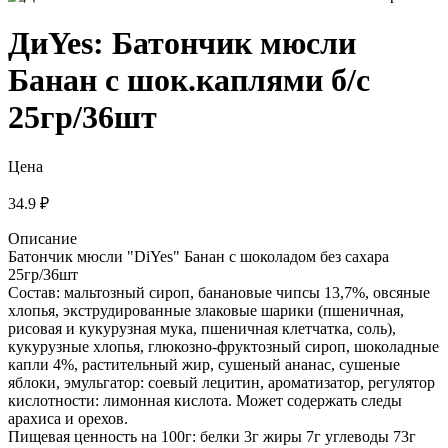
ДиYes: Батончик мюсли
Банан с шок.каплями б/с
25гр/36шт
Цена
34.9 ₽
Описание
Батончик мюсли "DiYes" Банан с шоколадом без сахара
25гр/36шт
Состав: мальтозный сироп, банановые чипсы 13,7%, овсяные
хлопья, экструдированные злаковые шарики (пшеничная,
рисовая и кукурузная мука, пшеничная клетчатка, соль),
кукурузные хлопья, глюкозно-фруктозный сироп, шоколадные
капли 4%, растительный жир, сушеный ананас, сушеные
яблоки, эмульгатор: соевый лецитин, ароматизатор, регулятор
кислотности: лимонная кислота. Может содержать следы
арахиса и орехов.
Пищевая ценность на 100г: белки 3г жиры 7г углеводы 73г