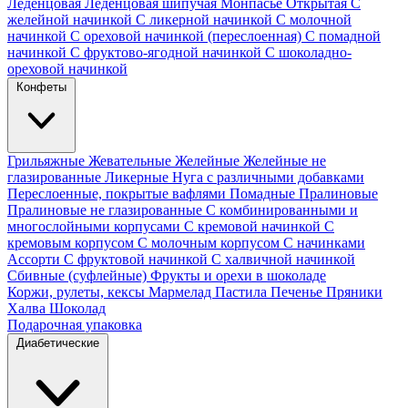
Леденцовая
Леденцовая шипучая
Монпасье
Открытая
С
желейной начинкой
С ликерной начинкой
С молочной
начинкой
С ореховой начинкой (переслоенная)
С помадной
начинкой
С фруктово-ягодной начинкой
С шоколадно-
ореховой начинкой
Конфеты
Грильяжные
Жевательные
Желейные
Желейные не
глазированные
Ликерные
Нуга с различными добавками
Переслоенные, покрытые вафлями
Помадные
Пралиновые
Пралиновые не глазированные
С комбинированными и
многослойными корпусами
С кремовой начинкой
С
кремовым корпусом
С молочным корпусом
С начинками
Ассорти
С фруктовой начинкой
С халвичной начинкой
Сбивные (суфлейные)
Фрукты и орехи в шоколаде
Коржи, рулеты, кексы
Мармелад
Пастила
Печенье
Пряники
Халва
Шоколад
Подарочная упаковка
Диабетические