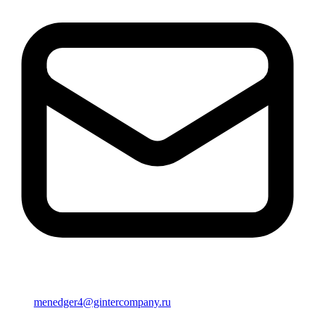
menedger4@gintercompany.ru