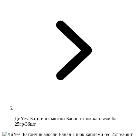
ДиYes: Батончик мюсли Банан с шок.каплями б/с
25гр/36шт