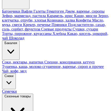
Батончики
Вафли
Галеты
Гематоген
Джем, варенье, сиропы
Зефир, мармелад, пастила
Карамель, ирис
Каши, мюсли
Зерно,
клетчатка, отруби, хлопья
Козинаки, халва
Конфеты
Масло,
мука, смеси
Крекер, печенье
Пряники
Подсластители, сахар,
соль, сорбит, фруктоза
Соевые продукты
Сушки, сухари
Торты, пирожное, круассаны
Хлебцы
Какао, кисель, цикорий,
чай
Шоколад
Бакалея
Соки, нектары, напитки
Специи, консервация, кетчуп
Тушенка, каша, молоко сгущенное, варенье, сироп и прочее
Чай, кофе, мед
Снеки
Семечки
Сезонные товары